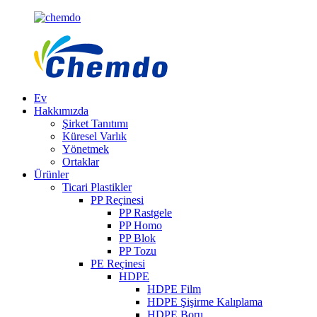
Ev
Hakkımızda
Şirket Tanıtımı
Küresel Varlık
Yönetmek
Ortaklar
Ürünler
Ticari Plastikler
PP Reçinesi
PP Rastgele
PP Homo
PP Blok
PP Tozu
PE Reçinesi
HDPE
HDPE Film
HDPE Şişirme Kalıplama
HDPE Boru