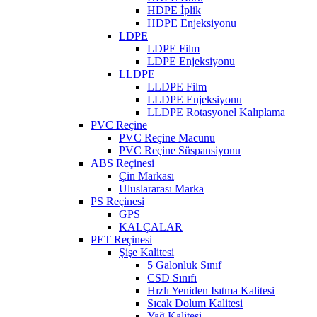
HDPE İplik
HDPE Enjeksiyonu
LDPE
LDPE Film
LDPE Enjeksiyonu
LLDPE
LLDPE Film
LLDPE Enjeksiyonu
LLDPE Rotasyonel Kalıplama
PVC Reçine
PVC Reçine Macunu
PVC Reçine Süspansiyonu
ABS Reçinesi
Çin Markası
Uluslararası Marka
PS Reçinesi
GPS
KALÇALAR
PET Reçinesi
Şişe Kalitesi
5 Galonluk Sınıf
CSD Sınıfı
Hızlı Yeniden Isıtma Kalitesi
Sıcak Dolum Kalitesi
Yağ Kalitesi