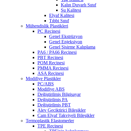
Kalın Duvarlı Sınıf
Su Kalitesi
Elyaf Kalitesi
Tıbbi Sınıf
Mühendislik Plastikleri
PC Reçinesi
Genel Ekstrüzyon
Genel Enjeksiyon
Genel Şişirme Kalıplama
PA6 / PA66 Reçinesi
PBT Reçinesi
POM Reçinesi
PMMA Reçinesi
ASA Reçinesi
Modifiye Plastikler
PC/ABS
Modifiye ABS
Değiştirilmiş Bilgisayar
Değiştirilmiş PA
Değiştirilmiş PBT
Alev Geciktirici Bileşikler
Cam Elyaf Takviyeli Bileşikler
Termoplastik Elastomerler
TPE Reçinesi