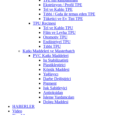
TPE'nin kalıplanması
Ekstrüzyon / Profil TPE
Tel ve Kablo TPE
Tıbbi / Gıda ile temas eden TPE
Tüketici ve Ev Tipi TPE
TPU Reçinesi
Tel ve Kablo TPU
Film ve Levha TPU
Otomotiv TPU
Endüstriyel TPU
Tıbbi TPU
Katkı Maddeleri ve Masterbatch
PVC Katkı Maddeleri
Isı Stabilizatörü
Plastikleştirici
Köpük Maddesi
Yağlayıcı
Darbe Değiştirici
Pigment
Işık Sabitleyici
Antioksidan
İşleme Yardımcıları
Dolgu Maddesi
HABERLER
Video